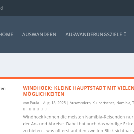
ld
HOME
AUSWANDERN
AUSWANDERUNGSZIELE
WINDHOEK: KLEINE HAUPTSTADT MIT VIELE
MÖGLICHKEITEN
von
Paula
|
Aug. 18, 2025
|
Auswandern
,
Kulinarisches
,
Namibia
,
T
|
Windhoek kennen die meisten Namibia-Reisenden nur
der An- und Abreise. Dabei hat auch das windige Eck e
zu bieten – was oft erst auf den zweiten Blick sichtbar 