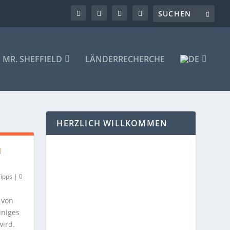
MR. SHEFFIELD
LÄNDERRECHERCHE
HERZLICH WILLKOMMEN
N
ipps
|
0
 von
iniges
wird.