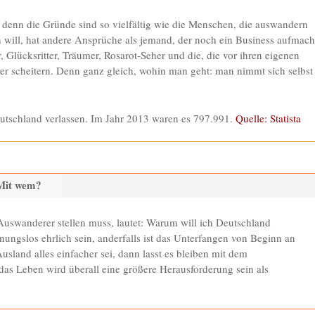
t, denn die Gründe sind so vielfältig wie die Menschen, die auswandern
 will, hat andere Ansprüche als jemand, der noch ein Business aufmac
 Glücksritter, Träumer, Rosarot-Seher und die, die vor ihren eigenen
r scheitern. Denn ganz gleich, wohin man geht: man nimmt sich selbst
tschland verlassen. Im Jahr 2013 waren es 797.991.
Quelle: Statista
Mit wem?
e Auswanderer stellen muss, lautet: Warum will ich Deutschland
ngslos ehrlich sein, anderfalls ist das Unterfangen von Beginn an
Ausland alles einfacher sei, dann lasst es bleiben mit dem
as Leben wird überall eine größere Herausforderung sein als