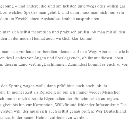
Umgebung – und andere, die sind am liebsten unterwegs oder wollen gar
, zu welcher Spezies man gehört. Und dann muss man nicht nur sehr
ndern im Zweifel einen Auslandsaufenthalt ausprobieren.
e man sich selbst theoretisch und praktisch prüfen, ob man mit all den
ieden in der neuen Heimat auch wirklich klar kommt.
 man sich vor lauter vorbereiten niemals auf den Weg. Aber es ist wie b
ten des Landes vor Augen und überlegt euch, ob ihr mit diesen leben
r in diesem Land verbringt, schlimmer. Zumindest kommt es euch so vor.
den Sprung wagen wollt, dann prüft bitte auch noch, ob ihr
t. In meiner Zeit als Reiseleiterin bin ich immer wieder Menschen
doch immer noch über die Eigenheiten der Einheimischen aufregten.
gkeit bis hin zur Korruption, Willkür und fehlender Infrastruktur: Die
ereiten will, der muss sich auch selbst genau prüfen: Wer Deutschland
 Chance, in der neuen Heimat zufrieden zu werden.