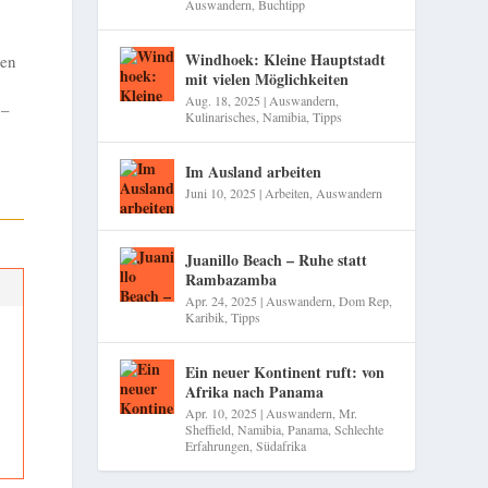
Auswandern
,
Buchtipp
Windhoek: Kleine Hauptstadt
hen
mit vielen Möglichkeiten
Aug. 18, 2025
|
Auswandern
,
 –
Kulinarisches
,
Namibia
,
Tipps
Im Ausland arbeiten
Juni 10, 2025
|
Arbeiten
,
Auswandern
Juanillo Beach – Ruhe statt
Rambazamba
Apr. 24, 2025
|
Auswandern
,
Dom Rep
,
Karibik
,
Tipps
Ein neuer Kontinent ruft: von
Afrika nach Panama
Apr. 10, 2025
|
Auswandern
,
Mr.
Sheffield
,
Namibia
,
Panama
,
Schlechte
Erfahrungen
,
Südafrika